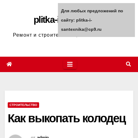
Перейти
Для любых предложений по
к
plitka-i-santexnika
сайту: plitka-i-
содержимому
santexnika@cp9.ru
Ремонт и строительство, полезные советы
СТРОИТЕЛЬСТВО
Как выкопать колодец
от
admin