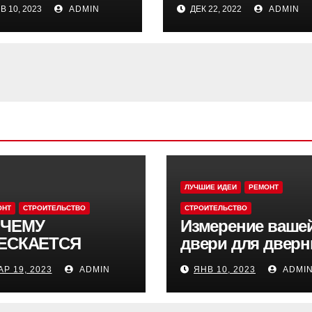
чек: руководство
КАК ЕГО
В 10, 2023
ADMIN
ДЕК 22, 2022
ADMIN
ИСПОЛЬЗОВАТЬ
ЛУЧШИЕ ИДЕИ
РЕМОНТ
ОНТ
СТРОИТЕЛЬСТВО
СТРОИТЕЛЬСТВО
ЧЕМУ
Измерение ваше
ЕСКАЕТСЯ
двери для двер
ОТУАРНАЯ
ручек: руководс
АР 19, 2023
ADMIN
ЯНВ 10, 2023
ADMI
ИТКА?