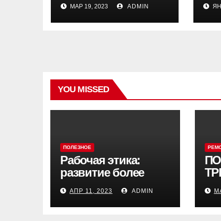
ТРОТУАРНАЯ
ру
МАР 19, 2023
ADMIN
ЯН
ПЛИТКА?
YOU MISSED
ПОЛЕЗНОЕ
РЕМ
Рабочая этика:
ПО
развитие более
ТР
сильной этики на
ТР
АПР 11, 2023
ADMIN
М
работе
ПЛ