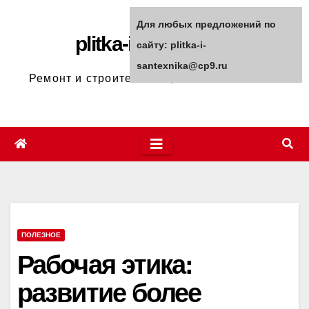
Перейти
Для любых предложений по
к
plitka-i-santexnika
сайту: plitka-i-
содержимому
santexnika@cp9.ru
Ремонт и строительство, полезные советы
ПОЛЕЗНОЕ
Рабочая этика:
развитие более