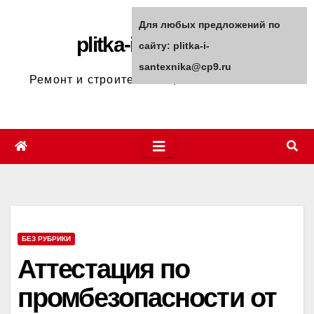
Перейти
Для любых предложений по
к
plitka-i-santexnika
сайту: plitka-i-
содержимому
santexnika@cp9.ru
Ремонт и строительство, полезные советы
БЕЗ РУБРИКИ
Аттестация по
промбезопасности от