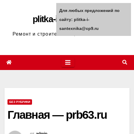
Перейти
Для любых предложений по
к
plitka-i-santexnika
сайту: plitka-i-
содержимому
santexnika@cp9.ru
Ремонт и строительство, полезные советы
БЕЗ РУБРИКИ
Главная — prb63.ru
от
admin