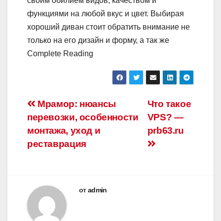
своим обилием видов, качеством и
функциями на любой вкус и цвет. Выбирая
хороший диван стоит обратить внимание не
только на его дизайн и форму, а так же
Complete Reading
Навигация
Мрамор: нюансы
Что такое
перевозки, особенности
VPS? —
по
монтажа, уход и
prb63.ru
записям
реставрация
от
admin