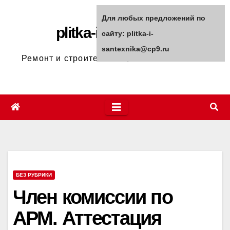
Перейти
Для любых предложений по
к
plitka-i-santexnika
сайту: plitka-i-
содержимому
santexnika@cp9.ru
Ремонт и строительство, полезные советы
БЕЗ РУБРИКИ
Член комиссии по
АРМ. Аттестация