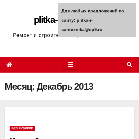
Перейти
Для любых предложений по
к
plitka-i-santexnika
сайту: plitka-i-
содержимому
santexnika@cp9.ru
Ремонт и строительство, полезные советы
Месяц:
Декабрь 2013
БЕЗ РУБРИКИ